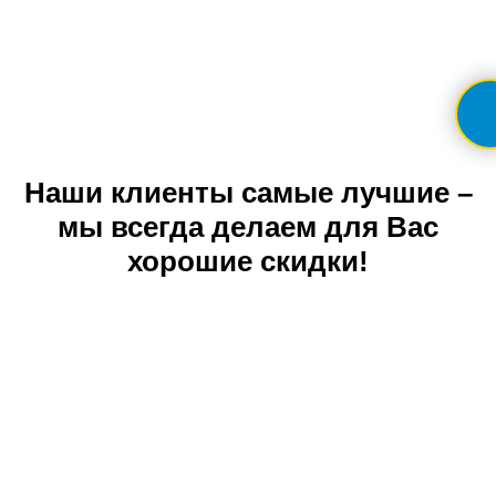
Наши клиенты самые лучшие –
мы всегда делаем для Вас
хорошие скидки!
Команда «Мак Тревел» всегда делает
для Вас отличные предложения, акции
и скидки.
Следите за ними на нашем сайте на
наших страницах инстаграмм, фейсбук,
вайбер, телеграмм и ютуб канале.