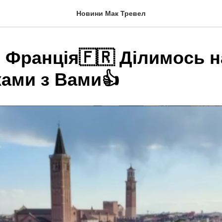
Новини Мак Тревел
 Франція🇫🇷 Ділимось 
ами з Вами👍