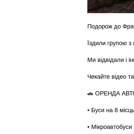
Подорож до Фран
Їздили групою з п
Ми відвідали і і
Чекайте відео т
🚗 ОРЕНДА АВ
• Буси на 8 місць
• Мікроавтобуси 