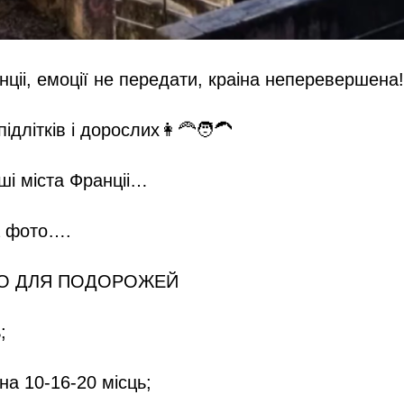
ціі, емоції не передати, краіна неперевершена!
ідлітків і дорослих👩‍🦰🧑‍🦱
нші міста Франціі…
а фото….
ТО ДЛЯ ПОДОРОЖЕЙ
;
на 10-16-20 місць;