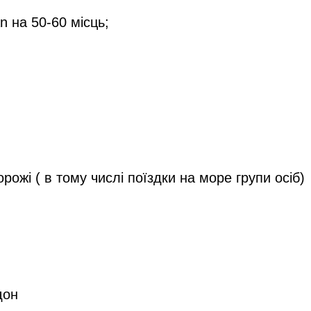
n на 50-60 місць;
орожі ( в тому числі поїздки на море групи осіб)
дон