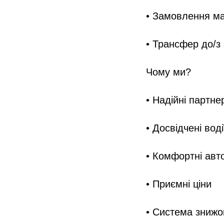
• Замовлення ма
• Трансфер до/з 
Чому ми?
• Надійні партне
• Досвідчені воді
• Комфортні авт
• Приємні ціни
• Система знижок