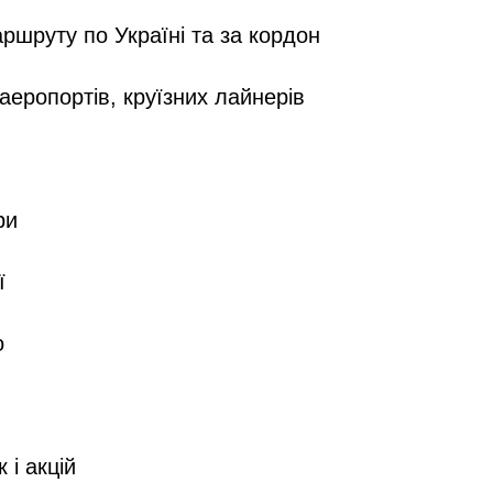
ршруту по Україні та за кордон
аеропортів, круїзних лайнерів
ри
ї
о
 і акцій