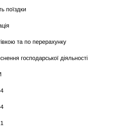
ть поїздки
ація
тівкою та по перерахунку
ійснення господарської діяльності
И
84
84
71