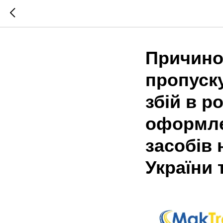
Причино
пропуск
збій в р
оформле
засобів н
України 