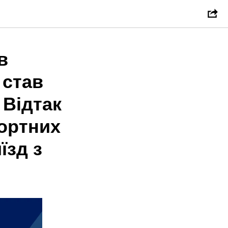
в
 став
 Відтак
ортних
їзд з