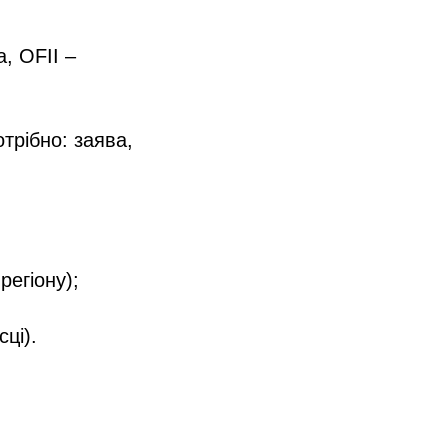
, OFII –
трібно: заява,
регіону);
ці).