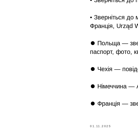
• Зверніться до п
• Зверніться до 
Франція, Urząd 
⏺ Польща — звер
паспорт, фото, к
⏺ Чехія — повід
⏺ Німеччина — Au
⏺ Франція — зве
01.11.2025