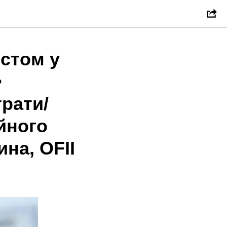
истом у
•
трати/
ійного
на, OFII