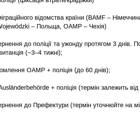
оліції (фіксація втрати/крадіжки)
міграційного відомства країни (BAMF – Німеччина
Wojewódzki – Польща, OAMP – Чехія)
нення до поліції та ужонду протягом 3 днів. По
витанція (~3–4 тижні);
омлення OAMP + поліція (до 60 днів);
sländerbehörde + поліція (термін залежить від 
рнення до Префектури (термін уточнюйте на міс