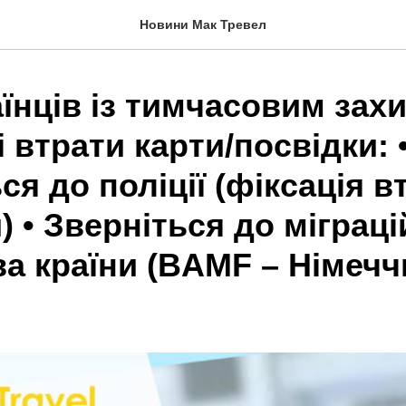
Новини Мак Тревел
їнців із тимчасовим зах
і втрати карти/посвідки: 
ся до поліції (фіксація в
) • Зверніться до міграц
а країни (BAMF – Німеччи