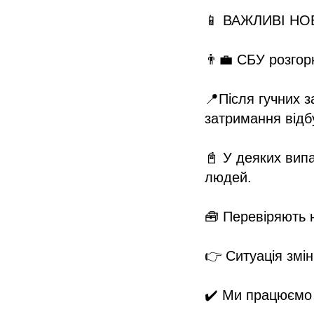
📱 ВАЖЛИВІ НОВ
👨‍💼 СБУ розгор
📍Після гучних з
затримання відб
📓 У деяких випа
людей.
🧰 Перевіряють н
👉 Ситуація змі
✔️ Ми працюємо 