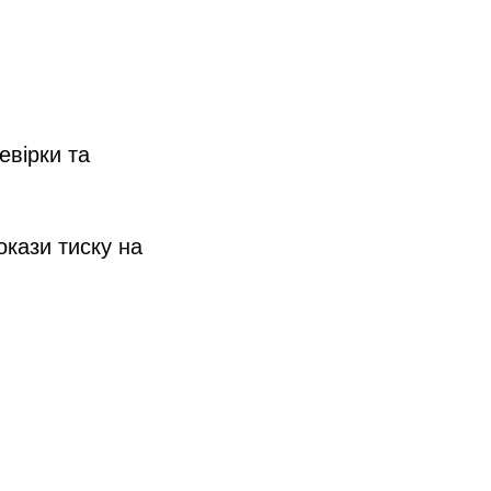
евірки та
окази тиску на