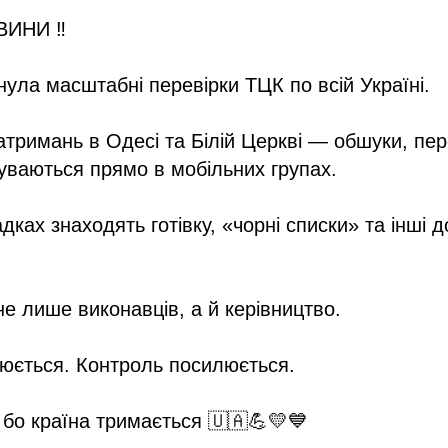
ИНИ ‼️
нула масштабні перевірки ТЦК по всій Україні.
атримань в Одесі та Білій Церкві — обшуки, пер
уваються прямо в мобільних групах.
дках знаходять готівку, «чорні списки» та інші д
е лише виконавців, а й керівництво.
нюється. Контроль посилюється.
бо країна тримається 🇺🇦💪💛💙