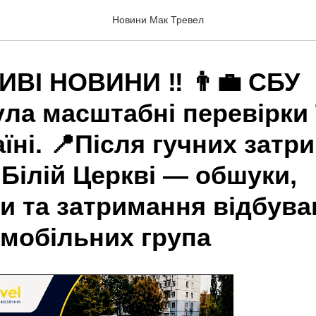
Новини Мак Тревел
ВІ НОВИНИ ‼️ 👨‍💼 СБУ
ула масштабні перевірки
аїні. 📍Після гучних затр
 Білій Церкві — обшуки,
ки та затримання відбув
 мобільних група