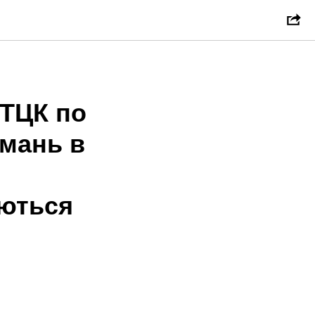
 ТЦК по
имань в
аються