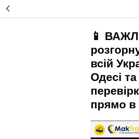
📱 ВАЖЛИ
розгорн
всій Укр
Одесі та
перевір
прямо в