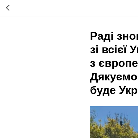
Раді зно
зі всієї
з європ
Дякуємо
буде Укр