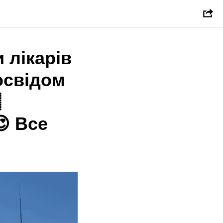
 лікарів
досвідом

 Все