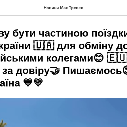
Новини Мак Тревел
ву бути частиною поїздки
 України 🇺🇦 для обміну 
ейськими колегами😊 🇪
 за довіру🤝 Пишаємось
аїна 💙💛