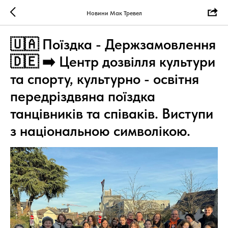
Новини Мак Тревел
🇺🇦 Поїздка - Держзамовлення
🇩🇪 ➡️ Центр дозвілля культури
та спорту, культурно - освітня
передріздвяна поїздка
танцівників та співаків. Виступи
з національною символікою.